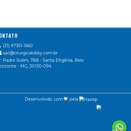
ONTATO
(31) 97351-1650
sac@cirurgicalobby.com.br
Padre Rolim, 788 - Santa Efigênia, Belo
orizonte - MG, 30130-094
Desenvolvido com
pela