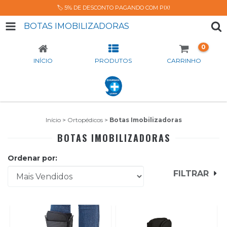
🏷️ 5% DE DESCONTO PAGANDO COM PIX!
BOTAS IMOBILIZADORAS
0
INÍCIO
PRODUTOS
CARRINHO
Início
>
Ortopédicos
>
Botas Imobilizadoras
BOTAS IMOBILIZADORAS
Ordenar por:
FILTRAR