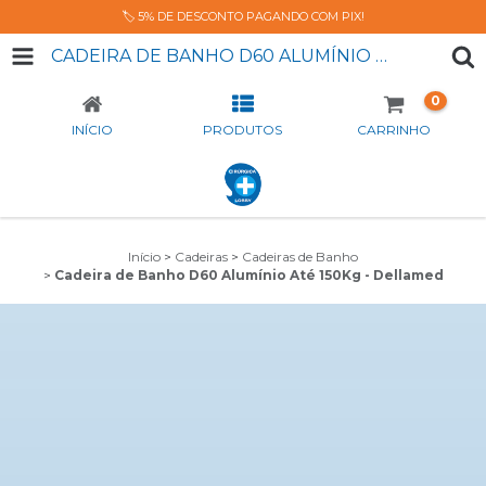
🏷️ 5% DE DESCONTO PAGANDO COM PIX!
CADEIRA DE BANHO D60 ALUMÍNIO ATÉ 150KG - DELLAMED
0
INÍCIO
PRODUTOS
CARRINHO
Início
>
Cadeiras
>
Cadeiras de Banho
>
Cadeira de Banho D60 Alumínio Até 150Kg - Dellamed