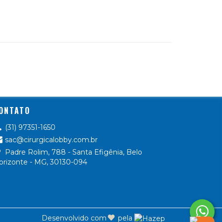
ONTATO
(31) 97351-1650
sac@cirurgicalobby.com.br
Padre Rolim, 788 - Santa Efigênia, Belo
orizonte - MG, 30130-094
Desenvolvido com
pela