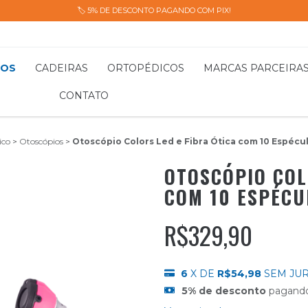
🏷️ 5% DE DESCONTO PAGANDO COM PIX!
TOS
CADEIRAS
ORTOPÉDICOS
MARCAS PARCEIRA
CONTATO
ico
>
Otoscópios
>
Otoscópio Colors Led e Fibra Ótica com 10 Espécu
OTOSCÓPIO COL
COM 10 ESPÉCU
R$329,90
6
X DE
R$54,98
SEM JU
5% de desconto
pagando