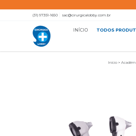
(31) 97351-1650
sac@cirurgicalobby.com.br
INÍCIO
TODOS PRODU
Início
>
Acadêm