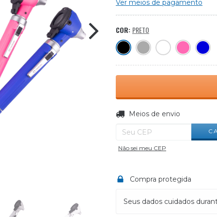
Ver meios de pagamento
COR:
PRETO
Entregas para o CEP:
Meios de envio
C
Não sei meu CEP
Compra protegida
Seus dados cuidados duran