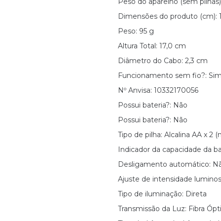
Peso do aparelho (sem pilhas)
Dimensões do produto (cm): 17
Peso: 95 g
Altura Total: 17,0 cm
Diâmetro do Cabo: 2,3 cm
Funcionamento sem fio?: Sim 
Nº Anvisa: 10332170056
Possui bateria?: Não
Possui bateria?: Não
Tipo de pilha: Alcalina AA x 2 (
Indicador da capacidade da bat
Desligamento automático: N
Ajuste de intensidade lumino
Tipo de iluminação: Direta
Transmissão da Luz: Fibra Ópt