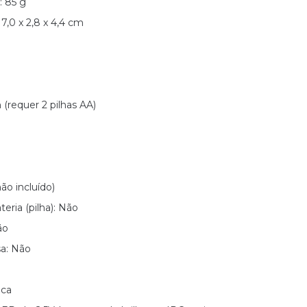
: 85 g
,0 x 2,8 x 4,4 cm
(requer 2 pilhas AA)
não incluído)
eria (pilha): Não
ão
sa: Não
ica